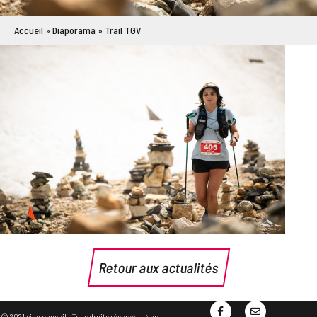
Accueil
»
Diaporama
»
Trail TGV
Retour aux actualités
© 2021 sibo conseil - Tous droits réservés -
Nos