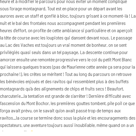
heure et à modifier le parcours pour nous éviter un moment compliqué
sous l’orage montagnard. Tout est en place pour un départ avant les
aurores avec un staff et gonflé à bloc, toujours grisant à ce moment-là ! La
nuit et le bal des frontales nous accompagnent pendant les premières
heures d’effort, on profite de cette ambiance si particulière et on aperçoit
la tête de course avec les loupiotes qui dansent devant nous. Le passage
au Lac des Vaches est toujours un vrai moment de bonheur, on se sent
privilégiés quasi seuls dans un tel paysage. La descente continue pour
amorcer ensuite une remontée progressive vers le col du petit Mont Blanc
qui laissera quelques traces (pas de Maurienne cette année ça sera pour la
prochaine !), les crêtes se méritent ! Tout au long du parcours on retrouve
les bénévoles enjoués et des ravitos qui ressemblent plus à des buffets
montagnards qu’à des alignements de chips et fruits secs ! Beaufort,
charcuterie…la tentation est grande de s’arrêter ! Dernière difficulté avec
l’ascension du Mont Bochor, les premières gouttes tombent, pile poil ce que
l’orga avait prévu, on le savait qu’on avait passé trop de temps aux
ravitos…la course se termine donc sous la pluie et les encouragements des
spectateurs, une aventure toujours aussi inoubliable, même quand on a un
niveau serre file
.